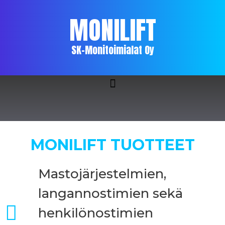
MONILIFT
SK-Monitoimialat Oy
MONILIFT TUOTTEET
Mastojärjestelmien,
langannostimien sekä
henkilönostimien